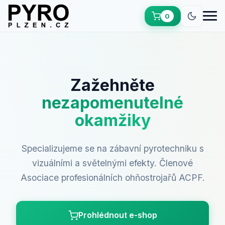
0
(0 položek)
Zažehněte
Načítám...
nezapomenutelné
okamžiky
0 Kč
Zobrazit košík
Celkem:
Specializujeme se na zábavní pyrotechniku s
vizuálními a světelnými efekty. Členové
Asociace profesionálních ohňostrojařů ACPF.
Prohlédnout e-shop